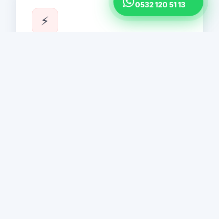
0532 120 51 13
⚡
Minifor Vinç
Minifor kaldırma aracı çok kompakt, hafif ve
kullanımı kolaydır. Sınırsız tel halat uzunluğu ve
dolayısıyla sınırsız kaldırma yüksekliği. Çeşitli
modellerde mevcuttur. Bu vinç sadece yükleri
kaldırmak için değil, aynı zamanda yükleri
herhangi bir yöne çekmek için de uygundur.
Detaylı Bilgi →
⚡