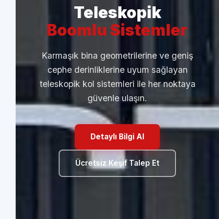
Teleskopik
Çalışma Çözümleri
Boomlu Sistemler
Sistemler
Karmaşık bina geometrilerine ve geniş
cephe derinliklerine uyum sağlayan
teleskopik kol sistemleri ile her noktaya
güvenle ulaşın.
Detaylı Bilgi Al
Detaylı Bilgi Al
Hizmetlerimizi İnceleyin
Ücretsiz Keşif Talep Et
Ücretsiz Keşif Talep Et
Ücretsiz Keşif Talep Et