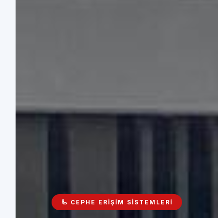
🦾 CEPHE ERIŞIM SISTEMLERI